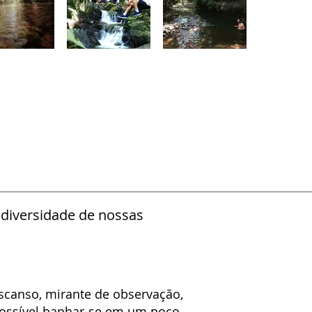
odiversidade de nossas
escanso, mirante de observação,
possível banhar-se em um poço