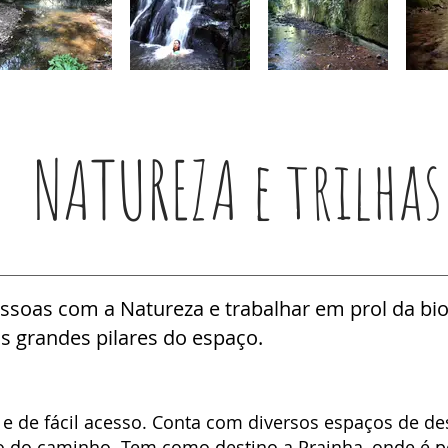
NATUREZA e trilhas
essoas com a Natureza e trabalhar em prol da bi
 grandes pilares do espaço.
o e de fácil acesso. Conta com diversos espaços de d
go do caminho. Tem como destino a Prainha, onde é 