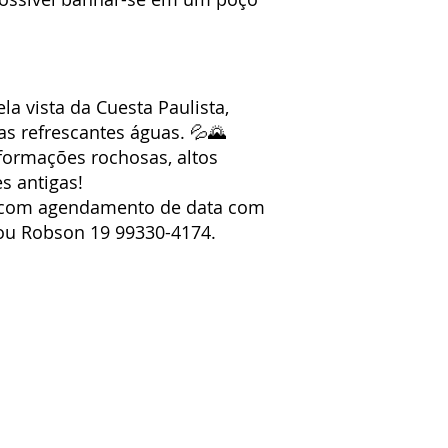
 vista da Cuesta Paulista,
as refrescantes águas. 💦🌄
 formações rochosas, altos
s antigas!
a, com agendamento de data com
ou Robson 19 99330-4174.
Siga