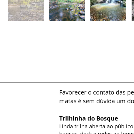
Favorecer o contato das p
matas é sem dúvida um dos
Trilhinha do Bosque
Linda trilha aberta ao públic
bancos, deck e redes ao lon