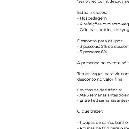
*se no crédito: link de pagame
Estão inclusos:
- Hospedagem
- 4 refeições ovolacto-ve
- Oficinas, práticas de y
Desconto para grupos:
- 3 pessoas: 5% de descont
- 5 pessoas: 8%
A presença no evento só
Temos vagas para vir com
desconto no valor final.
Em caso de desistência:
- Até 3 semanas antes do ev
- Entre 1 e 3 semanas ante
O que trazer:
- Roupas de cama, banho 
- Roupas de frio para o i