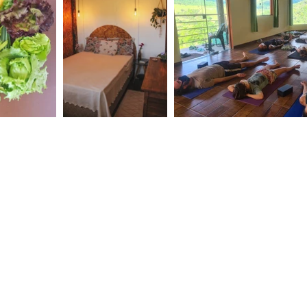
Contato
Aceitamos
TEL: 14-98226-2727
E-MAIL:
Pix
quilombaria@gmail.com