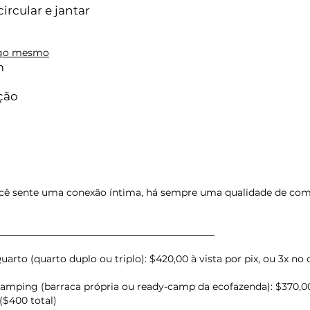
ircular e jantar
igo mesmo
m
ção
ê sente uma conexão íntima, há sempre uma qualidade de com
i
_____________________________________________
o (quarto duplo ou triplo): $420,00 à vista por pix, ou 3x no 
ing (barraca própria ou ready-camp da ecofazenda): $370,00 à
($400 total)