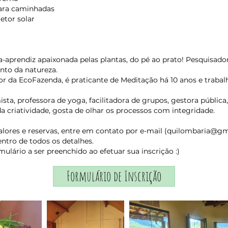
para caminhadas
tetor solar
a-aprendiz apaixonada pelas plantas, do pé ao prato! Pesquisado
to da natureza.
dor da EcoFazenda, é praticante de Meditação há 10 anos e trabal
sta, professora de yoga, facilitadora de grupos, gestora pública
da criatividade, gosta de olhar os processos com integridade.
lores e reservas, entre em contato por e-mail (
quilombaria@gm
entro de todos os detalhes.
ulário a ser preenchido ao efetuar sua inscrição :)
Formulário de Inscrição