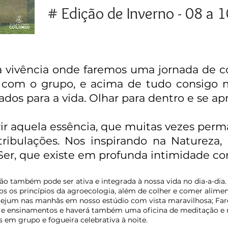
# Edição de Inverno - 08 a 1
a vivência onde faremos uma jornada de c
 com o grupo, e acima de tudo consigo 
cados para a vida. Olhar para dentro e se ap
ir aquela essência, que muitas vezes per
tribulações. Nos inspirando na Natureza,
Ser, que existe em profunda intimidade co
ção
também pode ser ativa e integrada à nossa vida no dia-a-dia
s os princípios da agroecologia, além de colher e comer alimen
jejum nas manhãs em nosso estúdio com vista maravilhosa; Fa
 e ensinamentos e haverá também uma oficina de meditação e 
em grupo e fogueira celebrativa à noite.