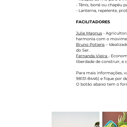
- Tênis, boné ou chapéu 
- Lanterna, repelente, pro
FACILITADORES
Julie Magnus
- Agricultor
harmonia com o movimen
Bruno Potiens
– Idealiza
do Ser.
Fernanda Vieira
- Economi
liberdade de construir, e 
Para mais informações, va
98131-8446) e fique por d
O botão abaixo tem o form