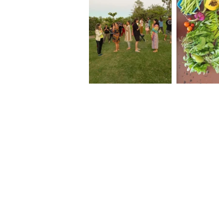
Endereço
Rodovia Lázaro Cordeiro de
Campos km 263
Bofete-SP 18590-000