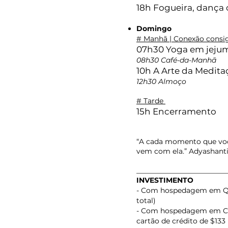
18h Fogueira, dança c
Domingo
# Manhã | Conexão cons
07h30 Yoga em jeju
08h30 Café-da-Manhã
10h A Arte da Medita
12h30 Almoço
# Tarde
15h Encerramento
“A cada momento que voc
vem com ela.” Adyashant
_________________________
INVESTIMENTO
- Com hospedagem em Quart
total)
- Com hospedagem em Camp
cartão de crédito de $133 