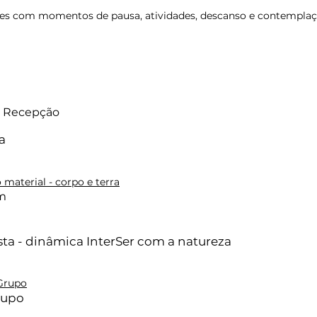
ades com momentos de pausa, atividades, descanso e contempla
e Recepção
a
material - corpo e terra
m
sta - dinâmica InterSer com a natureza
Grupo
rupo